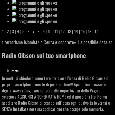
1
|
2
|
3
|
4
|
5
|
6
|
7
|
8
|
9
|
10
|
11
|
12
|
13
|
14
|
15
|
16
|
17
terrorismo islamista a Ceuta è concreto». La possibile data anticip
Radio Gibson sul tuo smartphone
In molti ci chiedono come fare per avere l'icona di Radio Gibson sul
proprio smartphone, niente di più semplice!!! Apri il tuo browser e
digita
www.radiogibson.ne
t poi dalle impostazioni della Pagina,
seleziona AGGIUNGI A SCHERMATA HOME ed il gioco è fatto. Potrai
ascoltare Radio Gibson cliccando sull'icona ogni qualvolta lo vorrai e
SENZA installare nessuna applicazione che occupa solo memoria.