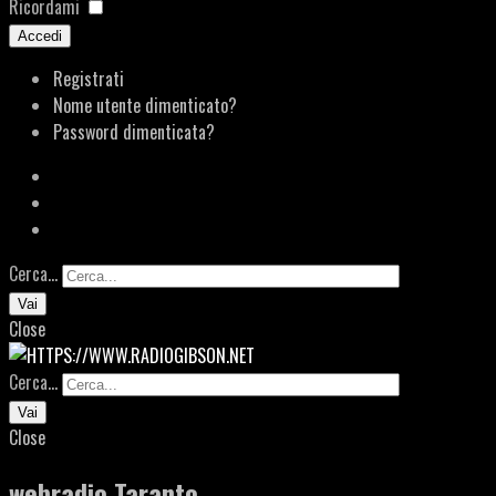
Ricordami
Accedi
Registrati
Nome utente dimenticato?
Password dimenticata?
Cerca...
Vai
Close
Cerca...
Vai
Close
webradio Taranto